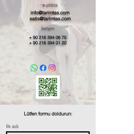
e-posta
info@tarimtas.com
satis@tarimtas.com
İletişim
+
90 216 394 06 75
+
90 216 394 01 20
Lütfen formu doldurun:
İlk adı