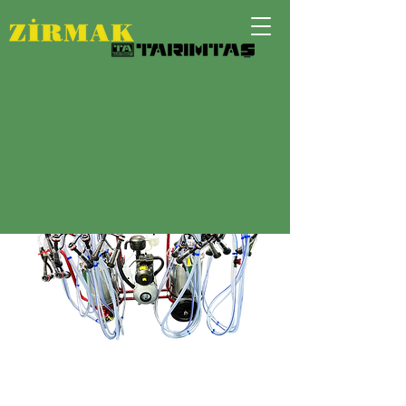
SEKİZ ÜNİTELİ KEÇİ VEYA KOYUN
MOBİL SAĞIM MAKİNASI