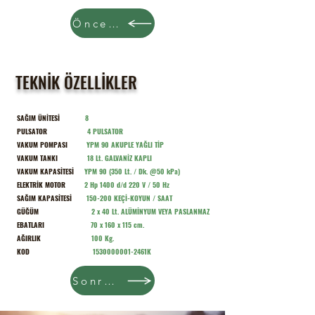
Önceki
TEKNİK ÖZELLİKLER
SAĞIM ÜNİTESİ
8
PULSATOR
4 PULSATOR
VAKUM POMPASI
YPM 90 AKUPLE YAĞLI TİP
VAKUM TANKI
18 Lt. GALVANİZ KAPLI
VAKUM KAPASİTESİ
YPM 90 (350 Lt. / Dk. @50 kPa)
ELEKTRİK MOTOR
2 Hp 1400 d/d 220 V / 50 Hz
SAĞIM KAPASİTESİ
150-200 KEÇİ-KOYUN / SAAT
GÜĞÜM
2 x 40 Lt. ALÜMİNYUM VEYA PASLANMAZ
EBATLARI
70 x 160 x 115 cm.
AĞIRLIK
100 Kg.
KOD
1530000001
-2461K
Sonraki