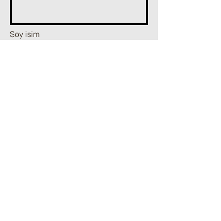
Soy isim
Telefon
E-posta
Mesaj Ekle