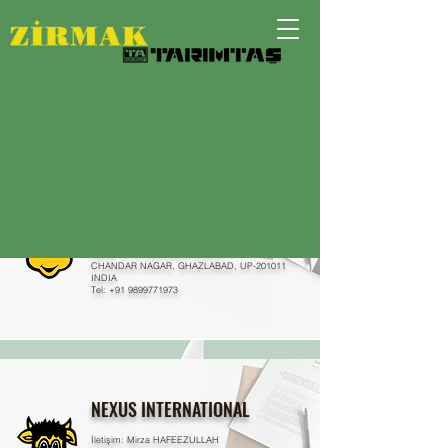
YURTDIŞI BAYILERİMİZ
MDF TECHNOLOGIES
İletişim: ANKITA TIWARI / VIKASH MISHRA
Adres: FF-9 SIDHARTH PLACE,
CHANDAR NAGAR, GHAZLABAD, UP-201011
INDIA
Tel: +91 9899771973
NEXUS INTERNATIONAL
İletişim: Mirza HAFEEZULLAH