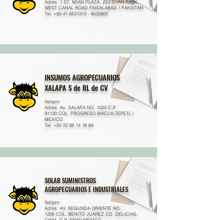
Adres: 1 ST, MIAN PLAZA, ZEESHAN PARK,
WEST CANAL ROAD FAISALABAD / PAKISTAN
Tel: +92-41-8531313 - 8532800
INSUMOS AGROPECUARIOS
XALAPA S de RL de CV
İletişim:
Adres: Av. XALAPA NO: 1022 C.P.
91130 COL. PROGRESO MACUILTEPETL /
MEXICO
Tel:
+52 22 88 14 16 69
SOLAR SUMINISTROS
AGROPECUARIOS E
INDUSTRIALES
İletişim:
Adres: AV. SEGUNDA ORIENTE NO:
1206 COL. BENITO JUAREZ CD. DELICIAS,
CHIH. C.P. 33060 MEXICO