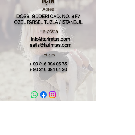
Adres
İDOSB, GÜDERİ CAD. NO: 8 F7
ÖZEL PARSEL TUZLA / İSTANBUL
e-posta
info@tarimtas.com
satis@tarimtas.com
İletişim
+
90 216 394 06 75
+
90 216 394 01 20