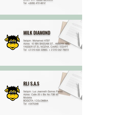
Tel: +(639)
472-4812
MILK DIAMOND
İletişim: Mohamed ATEF
Adres: 10 IBN BASSAM ST., AMMAN IBN
YASSER ST.EL NOZHA, CAIRO / EGYPT
Tel: +2 010 632 22883, + 2 010 042 78972
RLI S.A.S
İletişim
: Luz Jeanneth Gomez Pardo
Adres: Calle 25 c Bis No.73B 93
Modelia
BOGOTA / COLOMBIA
Tel: +5475348