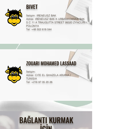
BIVET
İletişim
: IRENEUSZ BAK
Adres: IRENEUSZ BAK K URBANKOWSKA BAK
S.C.11 A TRAUGUTTA STREET 99320 ZYNCLIN /
POLONYA
Tel: +48 502 618 044
ZOUARI MOHAMED LASSAAD
İletişim
:
Adres: CITE EL GHAZELA ARIANA /
TUNISIA
Tel: +216 97 05 20 26
BAĞLANTI KURMAK
İÇİN