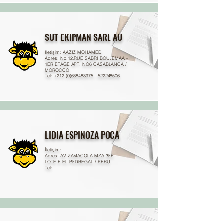
SUT EKIPMAN SARL AU
İletişim: AAZIZ MOHAMED
Adres: No.12,RUE SABRI BOUJEMAA -
1ER ETAGE APT. NO6 CASABLANCA /
MOROCCO
Tel: +212 (0)668483975 - 522248506
LIDIA ESPINOZA POCA
İletişim:
Adres: AV ZAMACOLA MZA 3EE
LOTE E EL PEDREGAL / PERU
Tel: