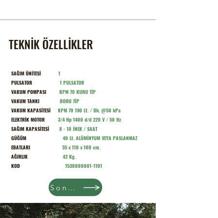
TEKNİK ÖZELLİKLER
SAĞIM ÜNİTESİ
1
PULSATOR
1 PULSATOR
VAKUM POMPASI
KPM 70 KURU TİP
VAKUM TANKI
BORU TİP
VAKUM KAPASİTESİ
KPM 70 190 Lt. / Dk. @50 kPa
ELEKTRİK MOTOR
3/4 Hp 1400 d/d 220 V / 50 Hz
SAĞIM KAPASİTESİ
8 - 10 İNEK / SAAT
GÜĞÜM
40 Lt. ALÜMİNYUM VEYA PASLANMAZ
EBATLARI
55 x 110 x 100 cm.
AĞIRLIK
42 Kg.
KOD
1530000001-1101
Sonraki