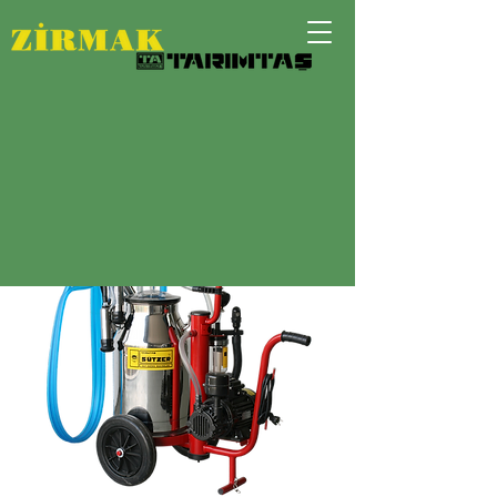
TEK ÜNİTELİ KURU TİP SAĞIM
MAKİNESİ