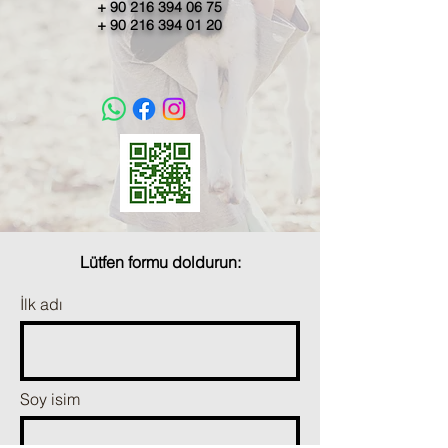
+
90 216 394 06 75
+
90 216 394 01 20
Lütfen formu doldurun:
İlk adı
Soy isim